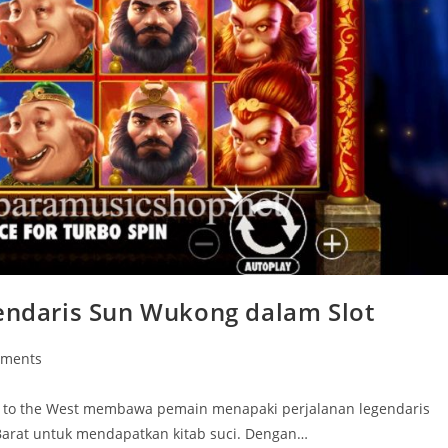
gendaris Sun Wukong dalam Slot
ments
:
ey to the West membawa pemain menapaki perjalanan legendaris
arat untuk mendapatkan kitab suci. Dengan…