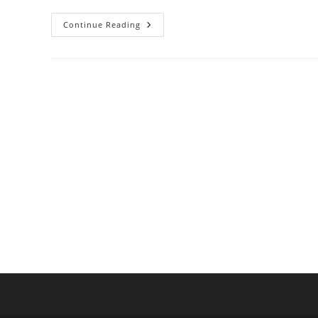
Journey
Continue Reading
To
The
West:
Kisah
Legendaris
Sun
Wukong
Dalam
Slot