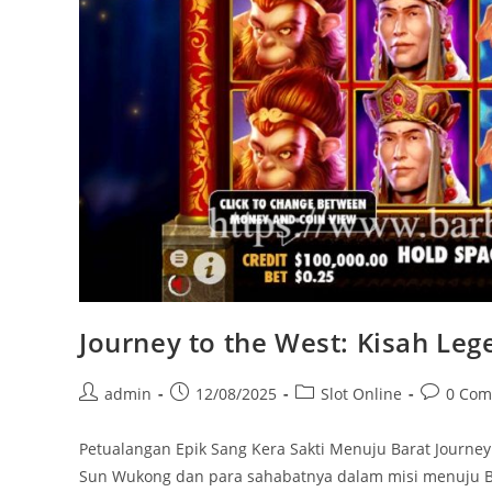
Journey to the West: Kisah Le
Post
Post
Post
Post
admin
12/08/2025
Slot Online
0 Com
author:
published:
category:
comments
Petualangan Epik Sang Kera Sakti Menuju Barat Journ
Sun Wukong dan para sahabatnya dalam misi menuju B