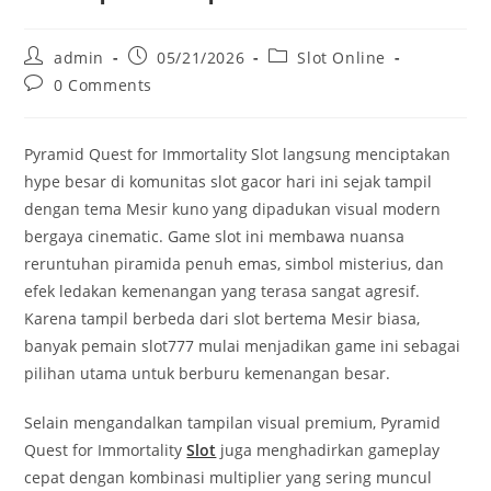
Post
Post
Post
admin
05/21/2026
Slot Online
author:
published:
category:
Post
0 Comments
comments:
Pyramid Quest for Immortality Slot langsung menciptakan
hype besar di komunitas slot gacor hari ini sejak tampil
dengan tema Mesir kuno yang dipadukan visual modern
bergaya cinematic. Game slot ini membawa nuansa
reruntuhan piramida penuh emas, simbol misterius, dan
efek ledakan kemenangan yang terasa sangat agresif.
Karena tampil berbeda dari slot bertema Mesir biasa,
banyak pemain slot777 mulai menjadikan game ini sebagai
pilihan utama untuk berburu kemenangan besar.
Selain mengandalkan tampilan visual premium, Pyramid
Quest for Immortality
Slot
juga menghadirkan gameplay
cepat dengan kombinasi multiplier yang sering muncul