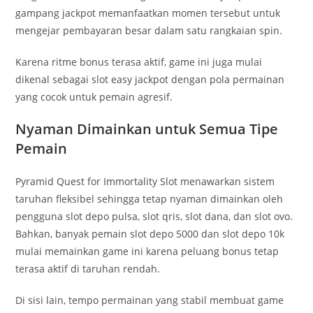
gampang jackpot memanfaatkan momen tersebut untuk
mengejar pembayaran besar dalam satu rangkaian spin.
Karena ritme bonus terasa aktif, game ini juga mulai
dikenal sebagai slot easy jackpot dengan pola permainan
yang cocok untuk pemain agresif.
Nyaman Dimainkan untuk Semua Tipe
Pemain
Pyramid Quest for Immortality Slot menawarkan sistem
taruhan fleksibel sehingga tetap nyaman dimainkan oleh
pengguna slot depo pulsa, slot qris, slot dana, dan slot ovo.
Bahkan, banyak pemain slot depo 5000 dan slot depo 10k
mulai memainkan game ini karena peluang bonus tetap
terasa aktif di taruhan rendah.
Di sisi lain, tempo permainan yang stabil membuat game