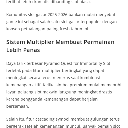
terlihat lebih dramatis dibanding slot biasa.
Komunitas slot gacor 2025-2026 bahkan mulai menyebut
game ini sebagai salah satu slot gacor terpopuler dengan
konsep petualangan paling fresh tahun ini.
Sistem Multiplier Membuat Permainan
Lebih Panas
Daya tarik terbesar Pyramid Quest for Immortality Slot
terletak pada fitur multiplier bertingkat yang dapat
meningkat secara terus-menerus saat kombinasi
kemenangan aktif. Ketika simbol premium mulai memenuhi
layar, peluang slot maxwin langsung meningkat drastis
karena pengganda kemenangan dapat berjalan
bersamaan.
Selain itu, fitur cascading symbol membuat gulungan terus
bergerak setelah kemenangan muncul. Banyak pemain slot