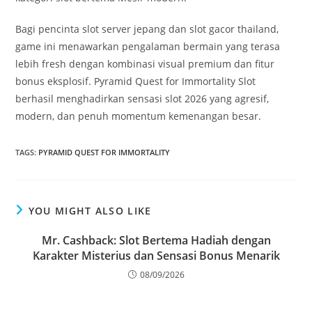
Bagi pencinta slot server jepang dan slot gacor thailand,
game ini menawarkan pengalaman bermain yang terasa
lebih fresh dengan kombinasi visual premium dan fitur
bonus eksplosif. Pyramid Quest for Immortality Slot
berhasil menghadirkan sensasi slot 2026 yang agresif,
modern, dan penuh momentum kemenangan besar.
TAGS
:
PYRAMID QUEST FOR IMMORTALITY
YOU MIGHT ALSO LIKE
Mr. Cashback: Slot Bertema Hadiah dengan
Karakter Misterius dan Sensasi Bonus Menarik
08/09/2026