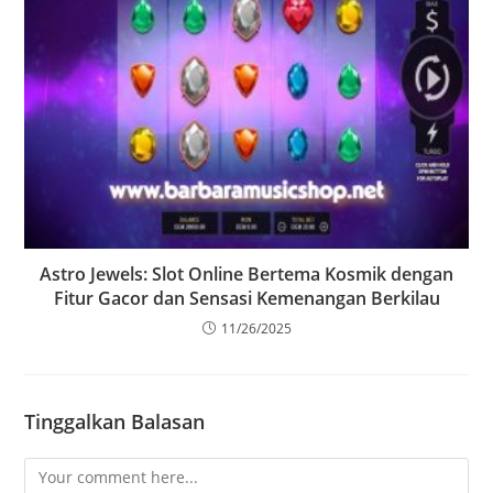
Astro Jewels: Slot Online Bertema Kosmik dengan
Fitur Gacor dan Sensasi Kemenangan Berkilau
11/26/2025
Tinggalkan Balasan
Comment