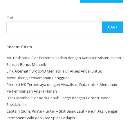
Cari
CARI
Recent Posts
Mr. Cashback: Slot Bertema Hadiah dengan Karakter Misterius dan
Sensasi Bonus Menarik
Link Alternatif Broto4D Menjadi Jalur Akses Andal untuk
Mendukung Kenyamanan Pengguna
Prediksi HK Terpercaya dengan Visualisasi Data untuk Memahami
Perkembangan Angka Harian
Black Mamba: Slot Rock Penuh Energi dengan Concert Mode
Spektakuler
Captain Glum: Pirate Hunter – Slot Bajak Laut Penuh Aksi dengan
Permanent Wild dan Free Spins Berlapis