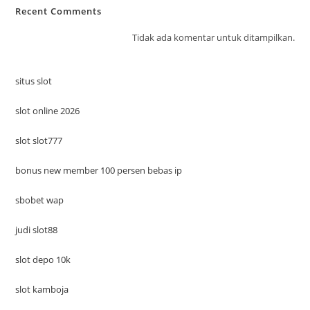
Recent Comments
Tidak ada komentar untuk ditampilkan.
situs slot
slot online 2026
slot slot777
bonus new member 100 persen bebas ip
sbobet wap
judi slot88
slot depo 10k
slot kamboja