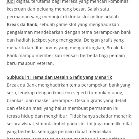
judi
digital, terutama bagi mereka yang mencari kombinasi
keseruan dan peluang menang besar. Salah satu
permainan yang menonjol di dunia slot online adalah
Break da Bank
, sebuah game slot yang menghadirkan
pengalaman mendebarkan dengan tema perampokan bank
dan hadiah jackpot yang menggoda. Dengan grafis yang
menarik dan fitur bonus yang menguntungkan, Break da
Bank mampu memberikan sensasi berbeda bagi pemain
baru maupun veteran.
Subjudul 1: Tema dan Desain Grafis yang Menarik
Break da Bank menghadirkan tema perampokan bank yang
seru, lengkap dengan ikon-ikon seperti tumpukan uang,
brankas, dan masker perampok. Desain grafis yang detail
dan efek animasi yang halus membuat permainan ini
terasa hidup dan menghibur. Tidak hanya sekadar menarik
secara visual, simbol-simbol pada slot ini juga memiliki nilai
yang berbeda, sehingga pemain dapat merasakan