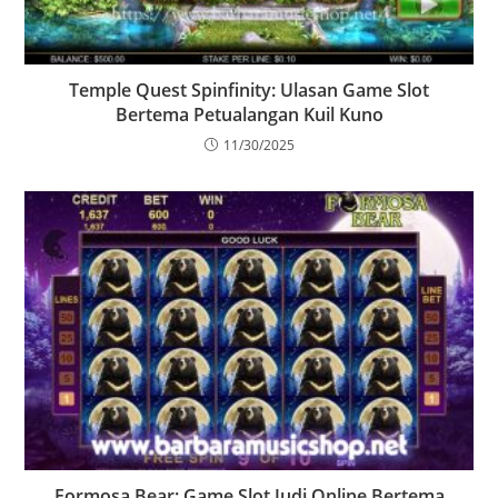
Temple Quest Spinfinity: Ulasan Game Slot
Bertema Petualangan Kuil Kuno
11/30/2025
Formosa Bear: Game Slot Judi Online Bertema